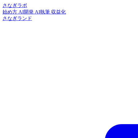
さなぎラボ
始め方
AI開発
AI執筆
収益化
さなぎランド