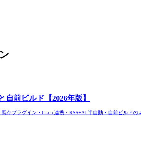
イン
動運用と自前ビルド【2026年版】
動が困難。既存プラグイン・Ci-en 連携・RSS+AI 半自動・自前ビル