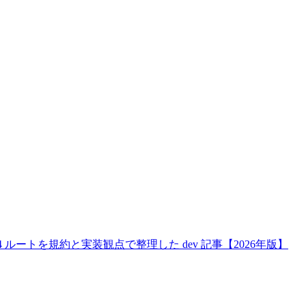
ドの 4 ルートを規約と実装観点で整理した dev 記事【2026年版】