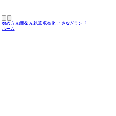
始め方
AI開発
AI執筆
収益化
↗ さなぎランド
ホーム