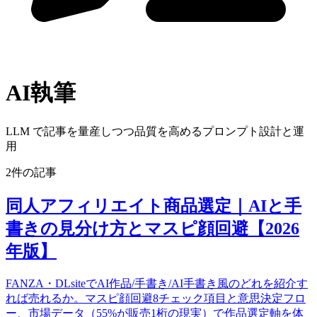
AI執筆
LLM で記事を量産しつつ品質を高めるプロンプト設計と運
用
2件の記事
同人アフィリエイト商品選定｜AIと手
書きの見分け方とマスピ顔回避【2026
年版】
FANZA・DLsiteでAI作品/手書き/AI手書き風のどれを紹介す
れば売れるか。マスピ顔回避8チェック項目と意思決定フロ
ー、市場データ（55%が販売1桁の現実）で作品選定軸を体