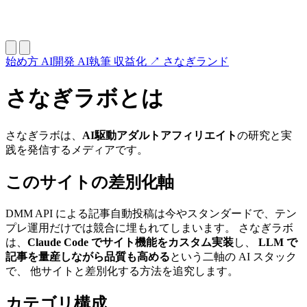
始め方
AI開発
AI執筆
収益化
↗ さなぎランド
さなぎラボとは
さなぎラボは、
AI駆動アダルトアフィリエイト
の研究と実
践を発信するメディアです。
このサイトの差別化軸
DMM API による記事自動投稿は今やスタンダードで、テン
プレ運用だけでは競合に埋もれてしまいます。 さなぎラボ
は、
Claude Code でサイト機能をカスタム実装
し、
LLM で
記事を量産しながら品質も高める
という二軸の AI スタック
で、 他サイトと差別化する方法を追究します。
カテゴリ構成