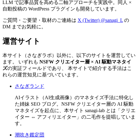
LLM で記事品質を高める二軸アプローチを実践中。同人 ×
自動投稿の WordPress プラグインも開発しています。
ご質問・ご要望・取材のご連絡は
X (Twitter) @sanagi_L
の
DM までお気軽に。
運営サイト
本サイト（さなぎラボ）以外に、以下のサイトを運営してい
ます。 いずれも
NSFW クリエイター層 × AI 駆動マネタイ
ズ
の実証フィールドであり、 本サイトで紹介する手法はこ
れらの運営知見に基づいています。
さなぎランド
AIイラスト（AI生成画像）のマネタイズ手法に特化し
た姉妹 SEO ブログ。NSFW クリエイター層の AI 駆動
マネタイズを起点に、本サイト sanagi-lab とは「クリエ
イター ⇔ アフィリエイター」の二毛作を提唱していま
す。
潮吹き鑑定団