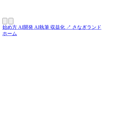
始め方
AI開発
AI執筆
収益化
↗ さなぎランド
ホーム