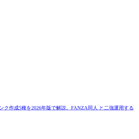
・リンク作成5種を2026年版で解説。FANZA同人 と二強運用する