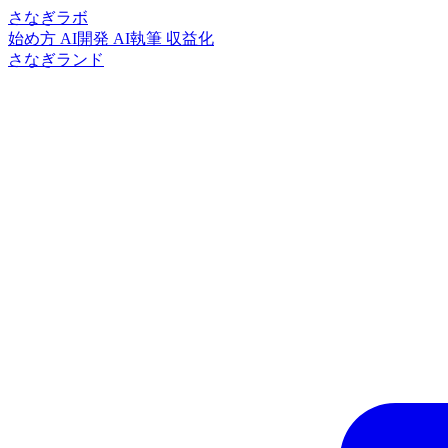
さなぎラボ
始め方
AI開発
AI執筆
収益化
さなぎランド