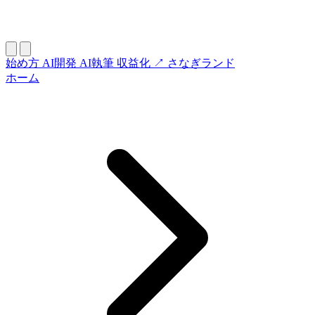
始め方
AI開発
AI執筆
収益化
↗ さなぎランド
ホーム