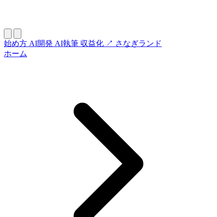
始め方
AI開発
AI執筆
収益化
↗ さなぎランド
ホーム