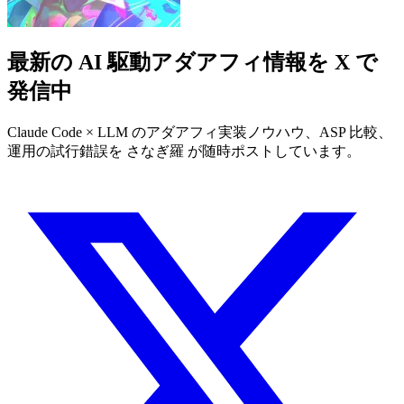
最新の AI 駆動アダアフィ情報を X で
発信中
Claude Code × LLM のアダアフィ実装ノウハウ、ASP 比較、
運用の試行錯誤を さなぎ羅 が随時ポストしています。