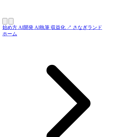
始め方
AI開発
AI執筆
収益化
↗ さなぎランド
ホーム