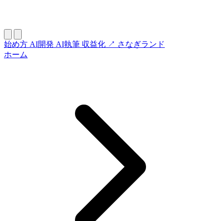
始め方
AI開発
AI執筆
収益化
↗ さなぎランド
ホーム