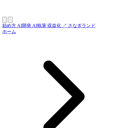
始め方
AI開発
AI執筆
収益化
↗ さなぎランド
ホーム