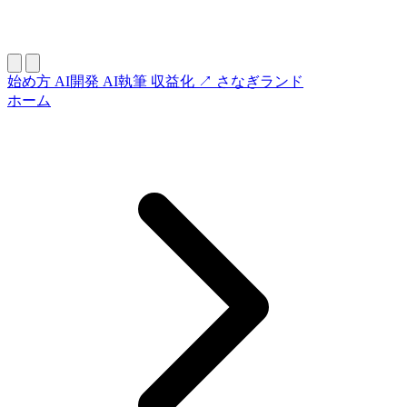
始め方
AI開発
AI執筆
収益化
↗ さなぎランド
ホーム