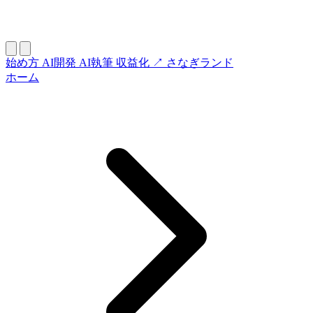
始め方
AI開発
AI執筆
収益化
↗ さなぎランド
ホーム